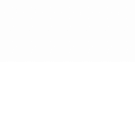
RÈGLEMENTATIONS
Code de déontologie
Le code de déontologie ratifié le 22 juin
1996...
Nouveau code de déontologie
Le nouveau code de déontologie
actualisé en février 2012...
RÈGLEMENTATIONS (SUITE)